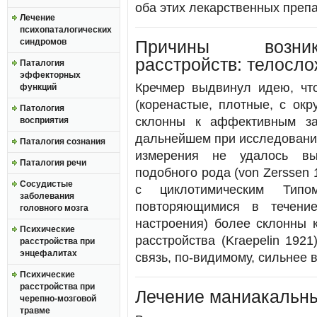
оба этих лекарственных преп
Лечение
психопаталогических
синдромов
Причины возник
расстройств: телосло
Паталогия
эффекторных
Кречмер выдвинул идею, чт
функций
(коренастые, плотные, с ок
Патология
склонны к аффективным за
восприятия
дальнейшем при исследовани
Паталогия сознания
измерения не удалось выя
Паталогия речи
подобного рода (von Zerssen
Сосудистые
с циклотимическим Тип
заболевания
повторяющимися в течение
головного мозга
настроения) более склонны 
Психические
расстройства (Kraepelin 192
расстройства при
энцефалитах
связь, по-видимому, сильнее
Психические
расстройства при
Лечение маниакальн
черепно-мозговой
травме