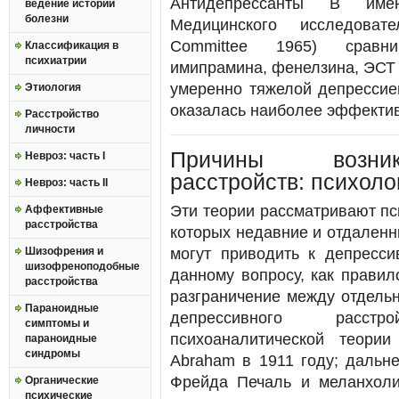
Антидепрессанты В име
ведение истории
болезни
Медицинского исследовател
Committee 1965) сравни
Классификация в
психиатрии
имипрамина, фенелзина, ЭСТ 
умеренно тяжелой депрессие
Этиология
оказалась наиболее эффектив
Расстройство
личности
Причины возник
Невроз: часть I
расстройств: психоло
Невроз: часть II
Эти теории рассматривают пс
Аффективные
расстройства
которых недавние и отдален
Шизофрения и
могут приводить к депресси
шизофреноподобные
данному вопросу, как прави
расстройства
разграничение между отдель
Параноидные
депрессивного расст
симптомы и
психоаналитической теори
параноидные
синдромы
Abraham в 1911 году; дальн
Фрейда Печаль и меланхоли
Органические
психические