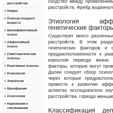
сходство между проявления
расстройства
расстройств, Фрейд выдвинул
Невроз
Психозы позднего
Этиология аффе
возраста
генетические фактор
Шизоаффективный
психоз
Существует много различны
расстройств. В этом разд
Аффективный
психоз
генетических факторов и 
предрасположенности к раз
Симптоматические
психозы
взрослом периоде жизни. 
факторы, которые могут про
Реактивные психозы
Далее следует обзор психол
Психопатия
через которые предраспол
Эпилепсия
привести к развитию аффе
Шизофрения
аспектах исследователи из
расстройства, гораздо меньш
Алкоголизм
Наркомания и
токсикомания
Классификация деп