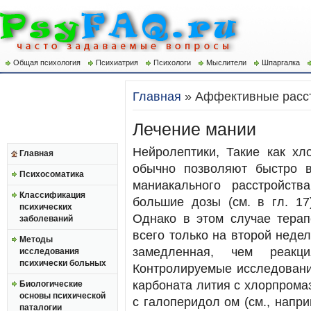
Общая психология
Психиатрия
Психологи
Мыслители
Шпаргалка
Главная
» Аффективные расс
Лечение мании
Нейролептики, Такие как хл
Главная
обычно позволяют быстро в
Психосоматика
маниакального расстройств
Классификация
большие дозы (см. в гл. 17
психических
Однако в этом случае терап
заболеваний
всего только на второй неде
Методы
замедленная, чем реакци
исследования
психически больных
Контролируемые исследовани
карбоната лития с хлорпромази
Биологические
основы психической
с галоперидол ом (см., наприме
паталогии