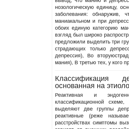
вывод, что манию и депресс
нозологическую единицу, ос
заболевания: обнаружив, 
маниакальном и при депресс
обоих единую категорию ман
взгляд был широко распростран
предложили выделить три гру
страдающих только депрес
депрессия), Во вторуюстра
мания), В третью тех, у кого п
Классификация де
основанная на этиол
Реактивная и эндоген
классификационной схеме,
выделяют две группы депр
реактивные (реже называе
расстройствах симптомы вы