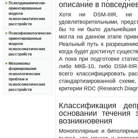
описание в повседне
Психодинамически-
ориентированные
модели
Хотя ни DSM-IIIR, ни 
психосоматических
удовлетворительными, предс
расстройств
бы то ни было дальнейшая 
Психофизиологически-
могла на данном этапе прив
ориентированные
Реальный путь к разрешению
модели
психосоматических
когда будет достигнут сущест
расстройств
А пока при подготовке стати
Механизмы
либо МКБ-10, либо DSM-IIIR
формирования
всего классифицировать ра
психологических
проблем и
стандартизированной схеме,
психосоматических
критерии RDC (Research Diagn
расстройств
Классификация деп
основании течения 
возникновения
Монополярные и биполярные