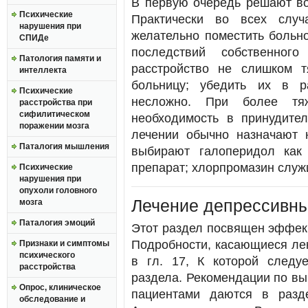
В первую очередь решают во
Психические
Практически во всех случ
нарушения при
желательно поместить больно
СПИДе
последствий собственног
Патология памяти и
расстройство не слишком 
интеллекта
больницу; убедить их в р
Психические
несложно. При более тяж
расстройства при
сифилитическом
необходимость в принудител
поражении мозга
лечении обычно назначают 
Паталогия мышления
выбирают галоперидол как
препарат; хлорпромазин служ
Психические
нарушения при
опухоли головного
Лечение депрессивны
мозга
Паталогия эмоций
Этот раздел посвящен эффек
Подробности, касающиеся лек
Признаки и симптомы
психического
в гл. 17, К которой следу
расстройства
раздела. Рекомендации по вы
Опрос, клиническое
пациентами даются в разд
обследование и