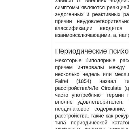
зависят от внешних воздейс
симптомы являются реакцией
эндогенных и реактивных ра
причин неудовлетворитель
классификации вводятся
взаимоисключающими, а, напр
Периодические псих
Некоторые биполярные расс
причем интервалы между 
несколько недель или месяц
Falret (1854) назвал т
расстройства/яЛе Circulate 
часто употребляют термин 
вполне удовлетворителен.
неодинаковое содержание
расстройства, такие как рек
типа периодической катат