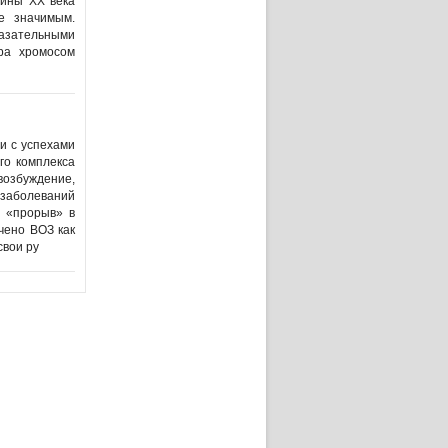
вины XX века
е значимым.
казательными
ра хромосом
и с успехами
его комплекса
 возбуждение,
 заболеваний
й «прорыв» в
чено ВОЗ как
свои ру