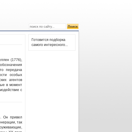
Готовится подборка
самого интересного...
ллен (1776),
х обозначения
то передача
ости особых
ких агентов
рые в момент
модействие с
). Он привел
нерации, так
аруживающие,