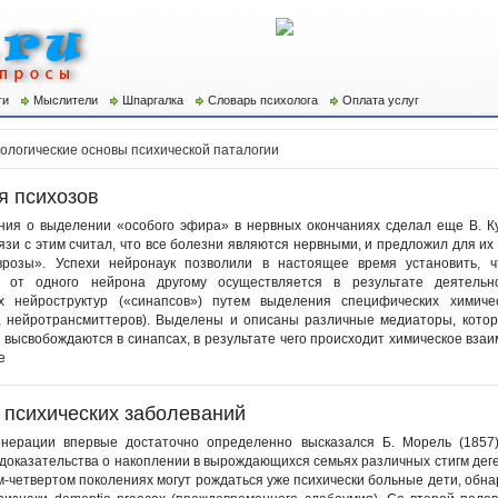
ги
Мыслители
Шпаргалка
Словарь психолога
Оплата услуг
ологические основы психической паталогии
я психозов
ия о выделении «особого эфира» в нервных окончаниях сделал еще В. Ку
язи с этим считал, что все болезни являются нервными, и предложил для и
врозы». Успехи нейронаук позволили в настоящее время установить, ч
 от одного нейрона другому осуществляется в результате деятельн
х нейроструктур («синапсов») путем выделения специфических химичес
, нейротрансмиттеров). Выделены и описаны различные медиаторы, кото
 высвобождаются в синапсах, в результате чего происходит химическое взаи
е
 психических заболеваний
нерации впервые достаточно определенно высказался Б. Морель (1857
 доказательства о накоплении в вырождающихся семьях различных стигм деге
ем-четвертом поколениях могут рождаться уже психически больные дети, обн