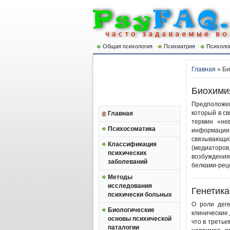
Общая психология
Психиатрия
Психоло
Главная
» Би
Биохими
Предположен
который в св
Главная
термин «не
Психосоматика
информации
связывающи
Классификация
(медиаторов
психических
возбуждения
заболеваний
белками-рец
Методы
исследования
Генетика
психически больных
О роли деге
Биологические
клинические
основы психической
что в треть
паталогии