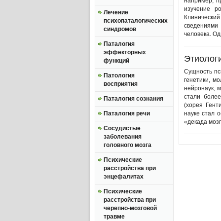
например, п
изучение р
Лечение
Клинический
психопаталогических
сведениями
синдромов
человека. Од
Паталогия
эффекторных
Этиологи
функций
Сущность пс
Патология
генетики, мо
восприятия
нейронаук, м
стали более
Паталогия сознания
(хорея Гент
Паталогия речи
науке стал 
«декада мозг
Сосудистые
заболевания
головного мозга
Психические
расстройства при
энцефалитах
Психические
расстройства при
черепно-мозговой
травме