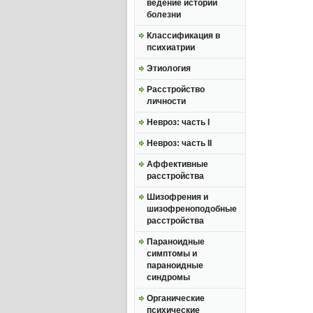
ведение истории
болезни
Классификация в
психиатрии
Этиология
Расстройство
личности
Невроз: часть I
Невроз: часть II
Аффективные
расстройства
Шизофрения и
шизофреноподобные
расстройства
Параноидные
симптомы и
параноидные
синдромы
Органические
психические