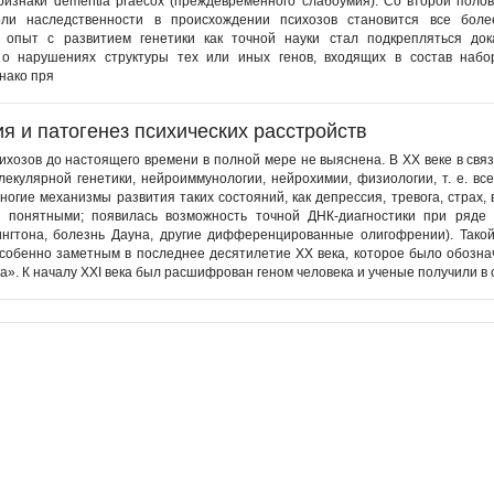
ризнаки dementia praecox (преждевременного слабоумия). Со второй поло
оли наследственности в происхождении психозов становится все боле
 опыт с развитием генетики как точной науки стал подкрепляться до
 о нарушениях структуры тех или иных генов, входящих в состав набо
нако пря
я и патогенез психических расстройств
ихозов до настоящего времени в полной мере не выяснена. В XX веке в связ
лекулярной генетики, нейроиммунологии, нейрохимии, физиологии, т. е. вс
ногие механизмы развития таких состояний, как депрессия, тревога, страх,
 понятными; появилась возможность точной ДНК-диагностики при ряде
ингтона, болезнь Дауна, другие дифференцированные олигофрении). Тако
особенно заметным в последнее десятилетие XX века, которое было обозна
а». К началу XXI века был расшифрован геном человека и ученые получили в 