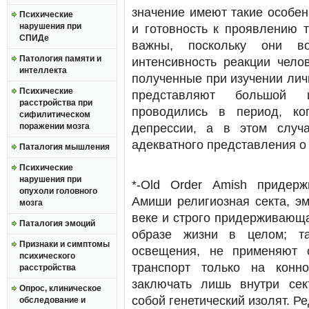
значение имеют такие особен
Психические
нарушения при
и готовность к проявлению т
СПИДе
важны, поскольку они в
Патология памяти и
интенсивность реакции чело
интеллекта
полученные при изучении лич
Психические
представляют большой ц
расстройства при
проводились в период, ко
сифилитическом
поражении мозга
депрессии, а в этом случ
адекватного представления о
Паталогия мышления
Психические
нарушения при
*-Old Order Amish придер
опухоли головного
Амиши религиозная секта, э
мозга
веке и строго придерживающа
Паталогия эмоций
образе жизни в целом; та
Признаки и симптомы
освещения, не применяют 
психического
транспорт только на конн
расстройства
заключать лишь внутри сек
Опрос, клиническое
собой генетический изолят. Ре
обследование и