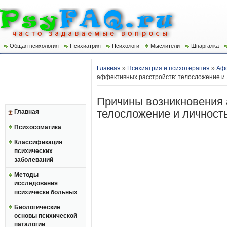
Общая психология
Психиатрия
Психологи
Мыслители
Шпаргалка
Главная
»
Психиатрия и психотерапия
»
Афф
аффективных расстройств: телосложение и 
Причины возникновения 
телосложение и личност
Главная
Психосоматика
Классификация
психических
заболеваний
Методы
исследования
психически больных
Биологические
основы психической
паталогии