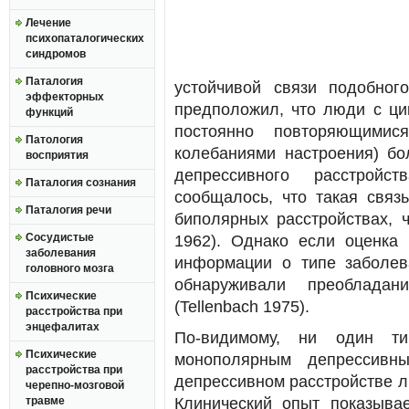
Лечение
психопаталогических
синдромов
Паталогия
устойчивой связи подобног
эффекторных
предположил, что люди с ц
функций
постоянно повторяющимис
Патология
колебаниями настроения) бо
восприятия
депрессивного расстройст
Паталогия сознания
сообщалось, что такая связ
Паталогия речи
биполярных расстройствах, ч
Сосудистые
1962). Однако если оценка 
заболевания
информации о типе заболев
головного мозга
обнаруживали преобладан
Психические
(Tellenbach 1975).
расстройства при
энцефалитах
По-видимому, ни один ти
Психические
монополярным депрессивны
расстройства при
депрессивном расстройстве л
черепно-мозговой
травме
Клинический опыт показыва