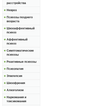
расстройства
Невроз
Психозы позднего
возраста
Шизоаффективный
психоз
Аффективный
психоз
Симптоматические
психозы
Реактивные психозы
Психопатия
Эпилепсия
Шизофрения
Алкоголизм
Наркомания и
токсикомания