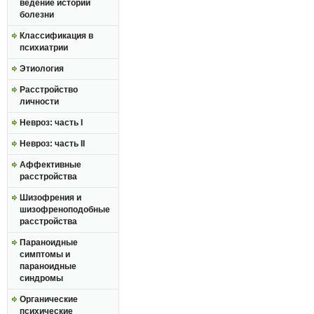
ведение истории
болезни
Классификация в
психиатрии
Этиология
Расстройство
личности
Невроз: часть I
Невроз: часть II
Аффективные
расстройства
Шизофрения и
шизофреноподобные
расстройства
Параноидные
симптомы и
параноидные
синдромы
Органические
психические