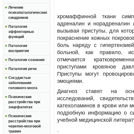
Лечение
психопаталогических
хромаффинной ткани симп
синдромов
адреналин и норадреналин л
Паталогия
вызывая приступы, для кото
эффекторных
функций
покраснение кожных покровов
боль наряду с гипертензией
Патология
восприятия
больной, как правило, ис
отмечается кратковремен
Паталогия сознания
приступами кровяное давл
Паталогия речи
Приступы могут провоциров
Сосудистые
эмоциями.
заболевания
головного мозга
Диагноз ставят на осно
Психические
исследований, свидетельс
расстройства при
катехоламинов в крови или м
энцефалитах
подробную информацию о си
Психические
учебной медицинской литерат
расстройства при
черепно-мозговой
.
травме