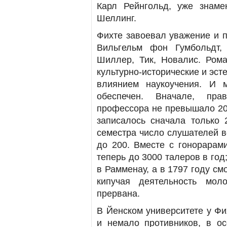
Карл Рейнгольд, уже знам
Шеллинг.
Фихте завоевал уважение и п
Вильгельм фон Гумбольдт,
Шиллер, Тик, Новалис. Ром
культурно-исторические и эс
влиянием наукоучения. И 
обеспечен. Вначале, пра
профессора не превышало 200
записалось сначала только 
семестра число слушателей в
до 200. Вместе с гонорарам
теперь до 3000 талеров в год
в Рамменау, а в 1797 году см
кипучая деятельность мол
прервана.
В Йенском университете у Фи
и немало противников, в ос