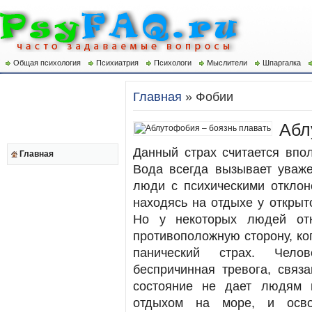
Общая психология
Психиатрия
Психологи
Мыслители
Шпаргалка
Главная
» Фобии
Абл
Данный страх считается впо
Главная
Вода всегда вызывает уваж
люди с психическими отклон
находясь на отдыхе у открыт
Но у некоторых людей отк
противоположную сторону, ко
панический страх. Чело
беспричинная тревога, связ
состояние не дает людям 
отдыхом на море, и осво