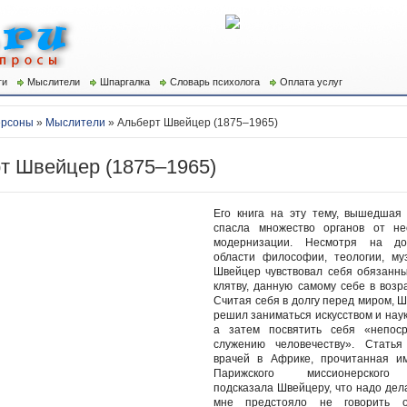
ги
Мыслители
Шпаргалка
Словарь психолога
Оплата услуг
рсоны
»
Мыслители
» Альберт Швейцер (1875–1965)
т Швейцер (1875–1965)
Его книга на эту тему, вышедшая 
спасла множество органов от не
модернизации. Несмотря на до
области философии, теологии, му
Швейцер чувствовал себя обязанн
клятву, данную самому себе в возра
Считая себя в долгу перед миром, Ш
решил заниматься искусством и наук
а затем посвятить себя «непоср
служению человечеству». Статья
врачей в Африке, прочитанная и
Парижского миссионерского
подсказала Швейцеру, что надо дел
мне предстояло не говорить о