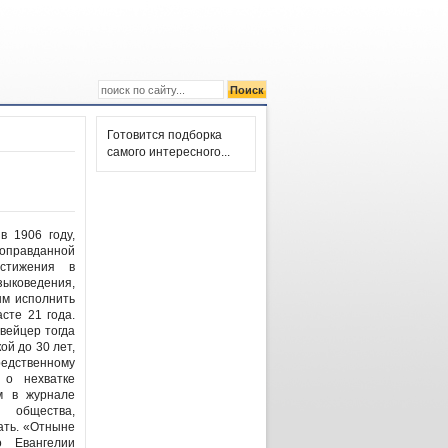
Готовится подборка
самого интересного...
в 1906 году,
оправданной
стижения в
зыковедения,
ым исполнить
сте 21 года.
вейцер тогда
ой до 30 лет,
едственному
 о нехватке
м в журнале
 общества,
ать. «Отныне
 Евангелии