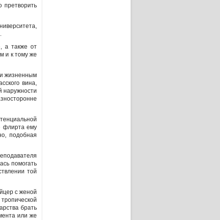
о претворить
ниверситета,
.
, а также от
м и к тому же
ни жизненным
сского вина,
й наружности
азносторонне
отенциальной
е флирта ему
но, подобная
еподавателя
лась помогать
ствлении той
йцер с женой
 тропической
арства брать
мента или же