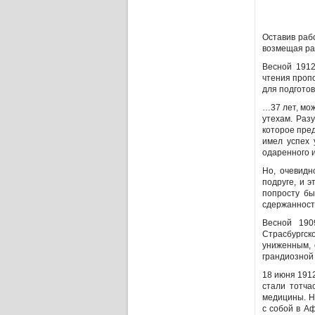
Оставив раб
возмещая рас
Весной 1912
чтения пропо
для подготов
…37 лет, мо
утехам. Раз
которое пре
имел успех 
одаренного и
Но, очевидн
подруге, и 
попросту бы
сдержанност
Весной 190
Страсбургско
униженным, 
грандиозной 
18 июня 191
стали тотча
медицины. Н
с собой в А