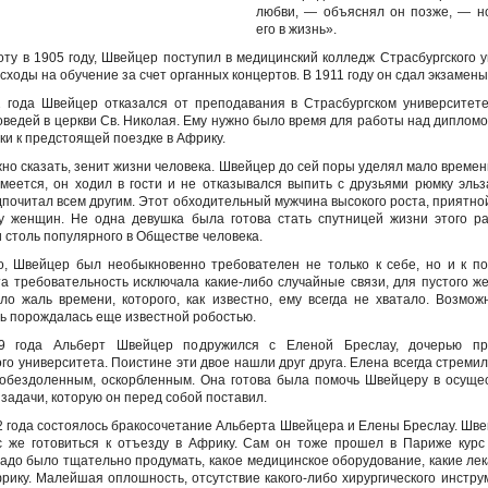
любви, — объяснял он позже, — н
его в жизнь».
оту в 1905 году, Швейцер поступил в медицинский колледж Страсбургского у
ходы на обучение за счет органных концертов. В 1911 году он сдал экзамены
 года Швейцер отказался от преподавания в Страсбургском университете
ведей в церкви Св. Николая. Ему нужно было время для работы над дипломо
ки к предстоящей поездке в Африку.
жно сказать, зенит жизни человека. Швейцер до сей поры уделял мало време
умеется, он ходил в гости и не отказывался выпить с друзьями рюмку эльза
дпочитал всем другим. Этот обходительный мужчина высокого роста, приятно
у женщин. Не одна девушка была готова стать спутницей жизни этого р
 столь популярного в Обществе человека.
о, Швейцер был необыкновенно требователен не только к себе, но и к п
эта требовательность исключала какие-либо случайные связи, для пустого ж
ло жаль времени, которого, как известно, ему всегда не хватало. Возмож
ь порождалась еще известной робостью.
9 года Альберт Швейцер подружился с Еленой Бреслау, дочерью пр
го университета. Поистине эти двое нашли друг друга. Елена всегда стреми
обездоленным, оскорбленным. Она готова была помочь Швейцеру в осуще
задачи, которую он перед собой поставил.
2 года состоялось бракосочетание Альберта Швейцера и Елены Бреслау. Шве
с же готовиться к отъезду в Африку. Сам он тоже прошел в Париже курс
адо было тщательно продумать, какое медицинское оборудование, какие лек
фрику. Малейшая оплошность, отсутствие какого-либо хирургического инстру