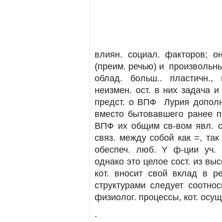
влиян. социал. факторов; о
(преим. речью) и произвольн
облад. больш.. пластичн.,
неизмен. ост. в них задача и
предст. о ВПФ Лурия дополн
вместо бытовавшего ранее по
ВПФ их общим св-вом явл. си
связ. между собой как =, та
обеспеч. люб. Y ф-ции уч. 
однако это целое сост. из выс
кот. вносит свой вклад в ре
структурами следует соотнос
физиолог. процессы, кот. осущ.
.