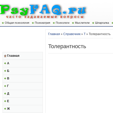
Общая психология
Психиатрия
Психологи
Мыслители
Шпаргалка
Главная
»
Справочник
»
Т
» Толерантность
Толерантность
Главная
А
Б
В
Г
Д
Е
Ж