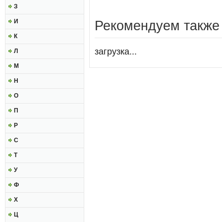
З
И
Рекомендуем также
К
загрузка...
Л
М
Н
О
П
Р
С
Т
У
Ф
Х
Ц