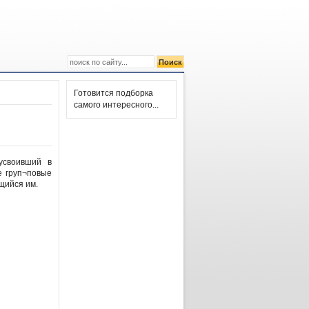
Готовится подборка
самого интересного...
усвоивший в
е груп¬повые
щийся им.