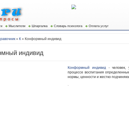
ги
Мыслители
Шпаргалка
Словарь психолога
Оплата услуг
равочник
»
К
» Конформный индивид
рмный индивид
Конформный индивид
- человек, 
процессе воспитания определенны
нормы, ценности и жестко подчиняю
.