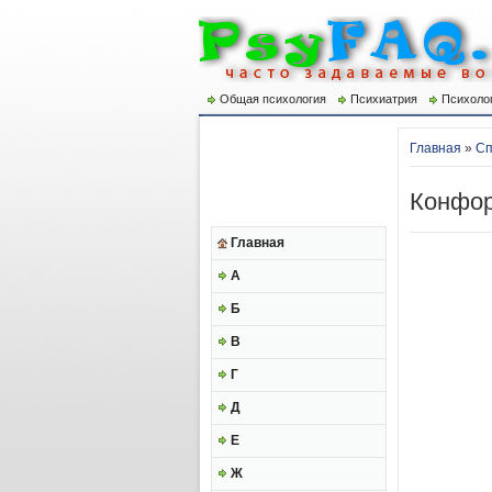
Общая психология
Психиатрия
Психоло
Главная
»
Сп
Конфо
Главная
А
Б
В
Г
Д
Е
Ж