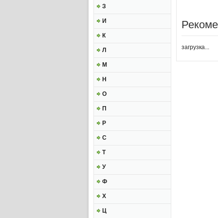
З
И
Рекоме
К
загрузка...
Л
М
Н
О
П
Р
С
Т
У
Ф
Х
Ц