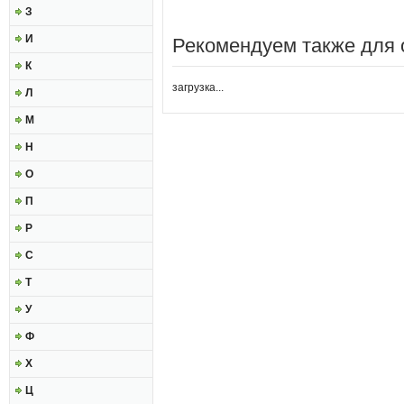
З
И
Рекомендуем также для 
К
загрузка...
Л
М
Н
О
П
Р
С
Т
У
Ф
Х
Ц