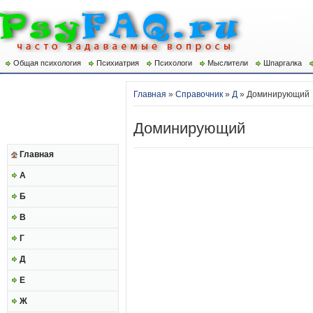
Общая психология
Психиатрия
Психологи
Мыслители
Шпаргалка
Главная
»
Справочник
»
Д
» Доминирующий
Доминирующий
Главная
А
Б
В
Г
Д
Е
Ж