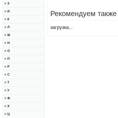
З
И
Рекомендуем также
К
загрузка...
Л
М
Н
О
П
Р
С
Т
У
Ф
Х
Ц