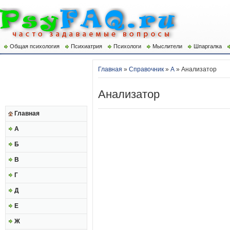
Общая психология
Психиатрия
Психологи
Мыслители
Шпаргалка
Главная
»
Справочник
»
А
» Анализатор
Анализатор
Главная
А
Б
В
Г
Д
Е
Ж